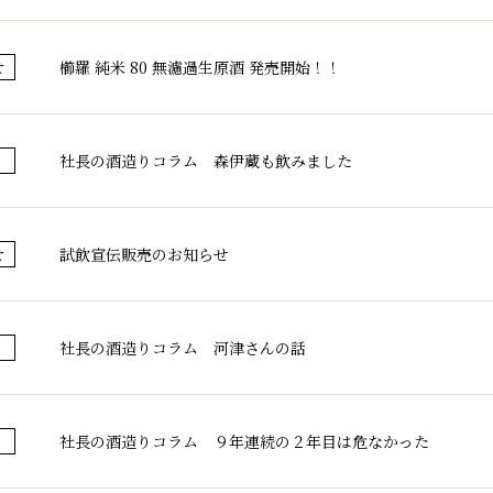
ブランド紹介
取扱店舗
櫛羅
櫛羅 純米 80 無濾過生原酒 発売開始！！
せ
会社概要・アク
篠峯
お問い合わせ
社長の酒造りコラム 森伊蔵も飲みました
試飲宣伝販売のお知らせ
せ
社長の酒造りコラム 河津さんの話
社長の酒造りコラム ９年連続の２年目は危なかった