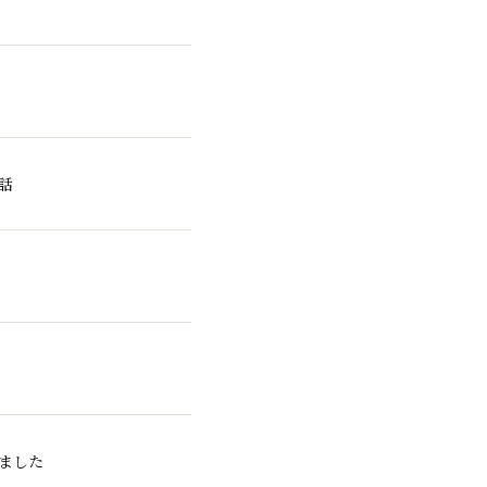
話
せ
ました