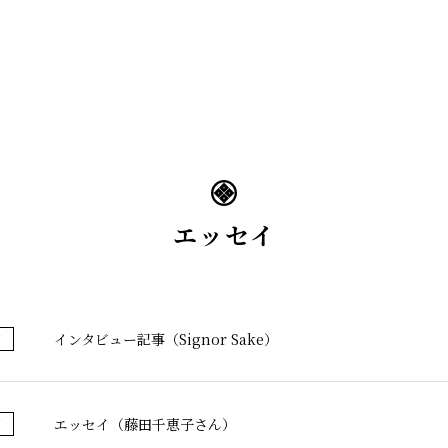
蔵のこだわり
ブランド紹介
コラ
エッセイ
インタビュー記事（Signor Sake）
イ
エッセイ（藤田千恵子さん）
イ