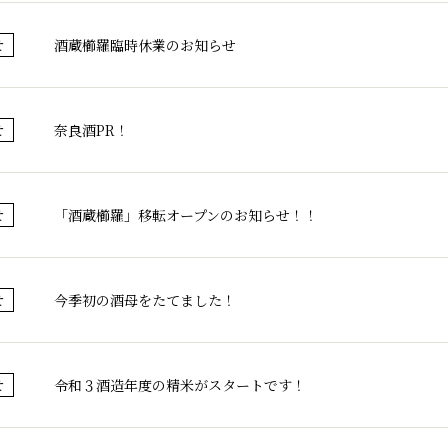
酒蔵櫛羅臨時休業のお知らせ
せ
奈良酒PR！
せ
「酒蔵櫛羅」移転オープンのお知らせ！！
せ
今季初の酒母をたてました！
せ
令和３酒造年度の精米がスタートです！
せ