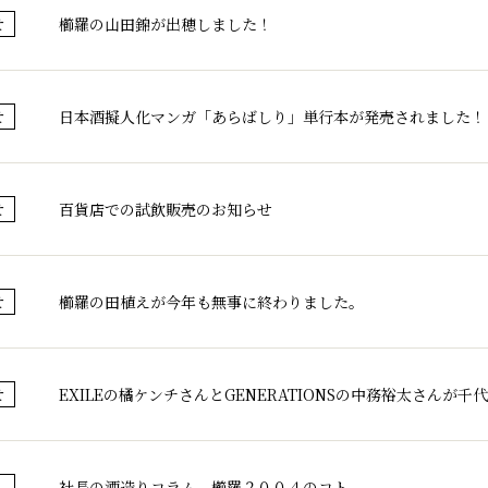
櫛羅の山田錦が出穂しました！
せ
日本酒擬人化マンガ「あらばしり」単行本が発売されました！
せ
百貨店での試飲販売のお知らせ
せ
櫛羅の田植えが今年も無事に終わりました。
せ
EXILEの橘ケンチさんとGENERATIONSの中務裕太さんが
せ
社長の酒造りコラム 櫛羅２００４のコト