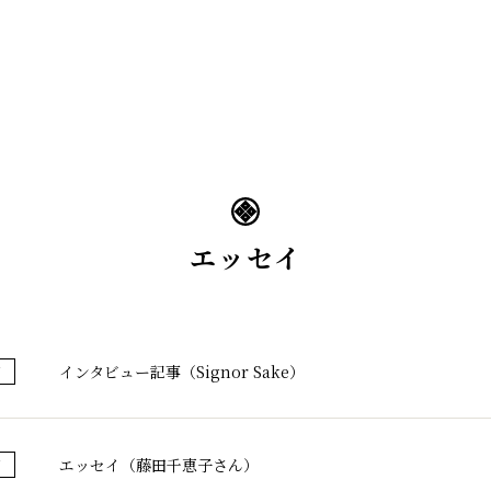
蔵のこだわり
ブランド紹介
コラ
エッセイ
インタビュー記事（Signor Sake）
イ
エッセイ（藤田千恵子さん）
イ