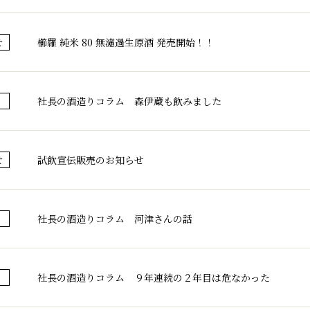
ブランド紹介
取扱店舗
櫛羅
櫛羅 純米 80 無濾過生原酒 発売開始！！
せ
会社概要・アク
篠峯
お問い合わせ
社長の酒造りコラム 森伊蔵も飲みました
試飲宣伝販売のお知らせ
せ
社長の酒造りコラム 河津さんの話
社長の酒造りコラム ９年連続の２年目は危なかった