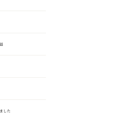
話
せ
ました