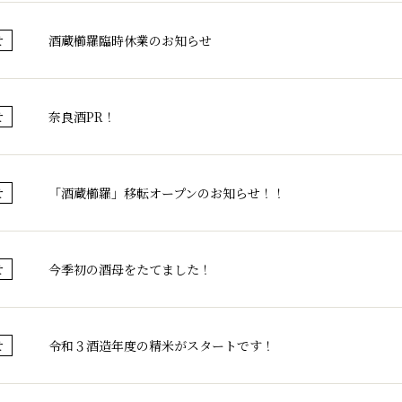
酒蔵櫛羅臨時休業のお知らせ
せ
奈良酒PR！
せ
「酒蔵櫛羅」移転オープンのお知らせ！！
せ
今季初の酒母をたてました！
せ
令和３酒造年度の精米がスタートです！
せ