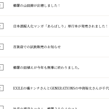
櫛羅の山田錦が出穂しました！
せ
日本酒擬人化マンガ「あらばしり」単行本が発売されました！
せ
百貨店での試飲販売のお知らせ
せ
櫛羅の田植えが今年も無事に終わりました。
せ
EXILEの橘ケンチさんとGENERATIONSの中務裕太さんが
せ
社長の酒造りコラム 櫛羅２００４のコト