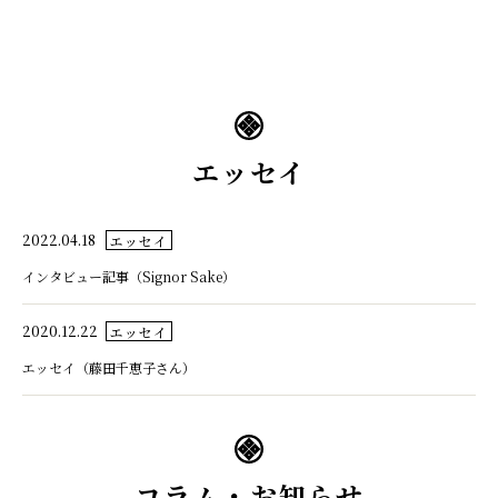
千代酒造
エッセイ
千代酒造トップ
蔵のこだわり
2022.04.18
エッセイ
インタビュー記事（Signor Sake）
ブランド紹介
コラム・お知らせ
2020.12.22
エッセイ
エッセイ（藤田千恵子さん）
取扱店舗
会社概要・アクセス
お問い合わせ
コラム・お知らせ