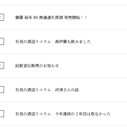
ブランド紹介
取扱店舗
櫛羅
櫛羅 純米 80 無濾過生原酒 発売開始！！
せ
会社概要・アク
篠峯
お問い合わせ
社長の酒造りコラム 森伊蔵も飲みました
試飲宣伝販売のお知らせ
せ
社長の酒造りコラム 河津さんの話
社長の酒造りコラム ９年連続の２年目は危なかった