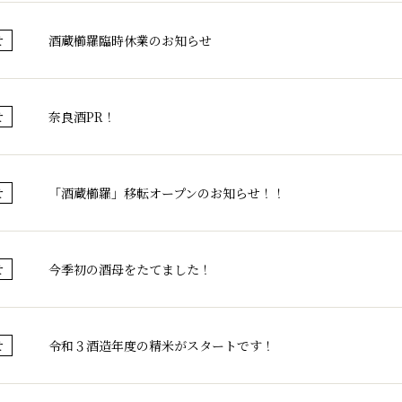
酒蔵櫛羅臨時休業のお知らせ
せ
奈良酒PR！
せ
「酒蔵櫛羅」移転オープンのお知らせ！！
せ
今季初の酒母をたてました！
せ
令和３酒造年度の精米がスタートです！
せ