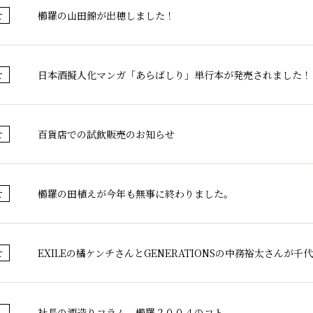
櫛羅の山田錦が出穂しました！
せ
日本酒擬人化マンガ「あらばしり」単行本が発売されました！
せ
百貨店での試飲販売のお知らせ
せ
櫛羅の田植えが今年も無事に終わりました。
せ
EXILEの橘ケンチさんとGENERATIONSの中務裕太さんが
せ
社長の酒造りコラム 櫛羅２００４のコト