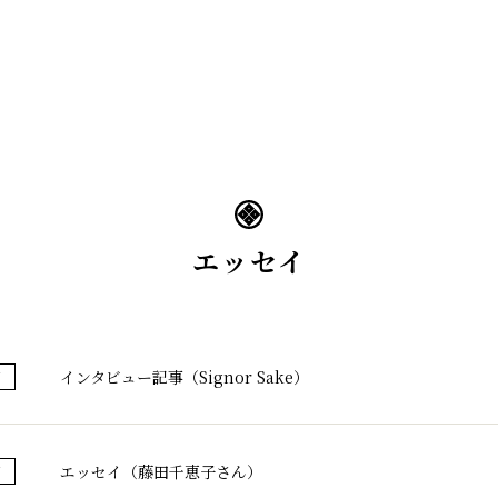
蔵のこだわり
ブランド紹介
コラ
エッセイ
インタビュー記事（Signor Sake）
イ
エッセイ（藤田千恵子さん）
イ