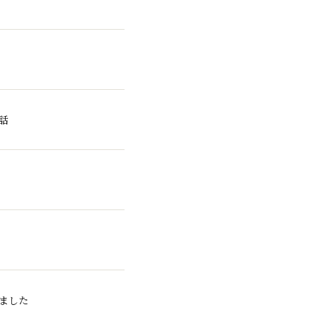
話
せ
ました