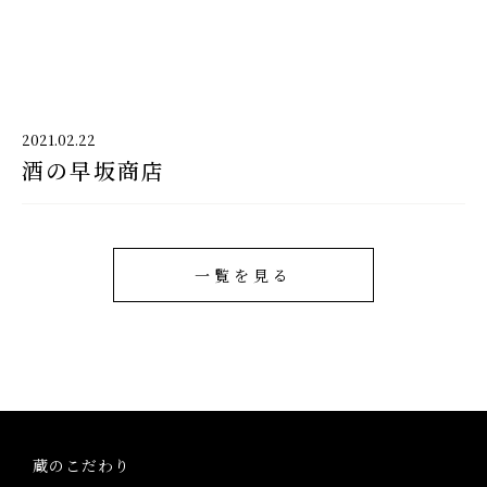
千代酒造
2021.02.22
酒の早坂商店
千代酒造トップ
蔵のこだわり
ブランド紹介
一覧を見る
コラム・お知らせ
取扱店舗
会社概要・アクセス
蔵のこだわり
お問い合わせ