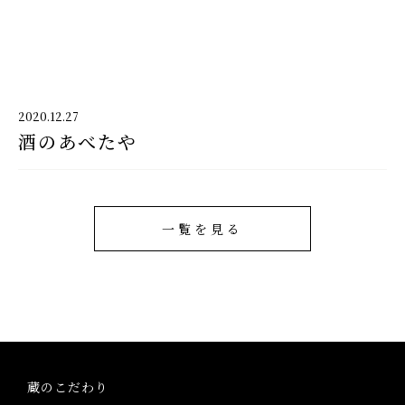
千代酒造
2020.12.27
酒のあべたや
千代酒造トップ
蔵のこだわり
ブランド紹介
一覧を見る
コラム・お知らせ
取扱店舗
会社概要・アクセス
蔵のこだわり
お問い合わせ