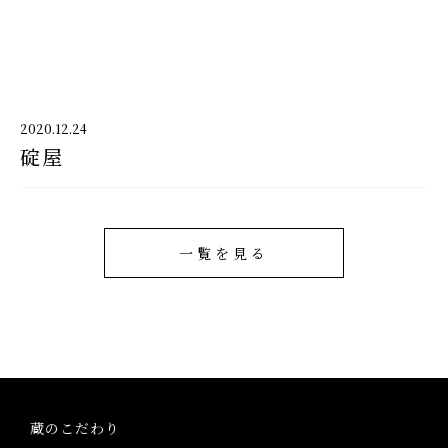
千代酒造
2020.12.24
碇屋
千代酒造トップ
蔵のこだわり
ブランド紹介
一覧を見る
コラム・お知らせ
取扱店舗
会社概要・アクセス
蔵のこだわり
お問い合わせ