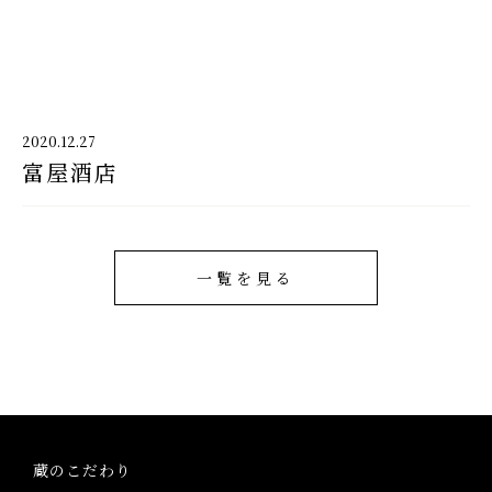
千代酒造
2020.12.27
富屋酒店
千代酒造トップ
蔵のこだわり
ブランド紹介
一覧を見る
コラム・お知らせ
取扱店舗
会社概要・アクセス
蔵のこだわり
お問い合わせ