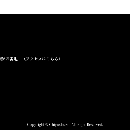
ブランド紹介
取扱店舗
櫛羅
会社概要・アク
篠峯
621番地 （
アクセスはこちら
）
お問い合わせ
Copyright © Chiyoshuzo. All Right Reserved.