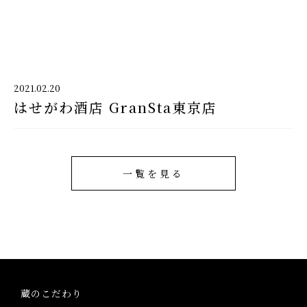
千代酒造
2021.02.20
はせがわ酒店 GranSta東京店
千代酒造トップ
蔵のこだわり
ブランド紹介
一覧を見る
コラム・お知らせ
取扱店舗
会社概要・アクセス
蔵のこだわり
お問い合わせ