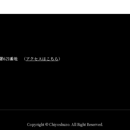
ブランド紹介
取扱店舗
櫛羅
会社概要・アク
篠峯
621番地 （
アクセスはこちら
）
お問い合わせ
Copyright © Chiyoshuzo. All Right Reserved.