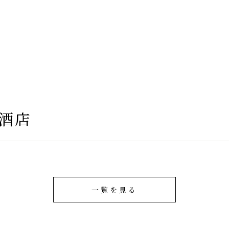
蔵のこだわり
ブランド紹介
コラ
酒店
千代酒造トップ
一覧を見る
蔵のこだわり
コラム・お知ら