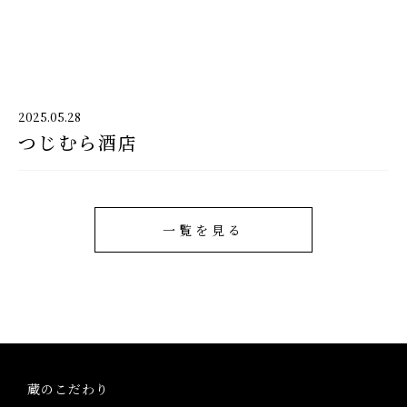
千代酒造
2025.05.28
つじむら酒店
千代酒造トップ
蔵のこだわり
ブランド紹介
一覧を見る
コラム・お知らせ
取扱店舗
会社概要・アクセス
蔵のこだわり
お問い合わせ