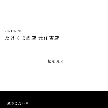
千代酒造
2021.02.20
たけくま酒店 元住吉店
千代酒造トップ
蔵のこだわり
ブランド紹介
一覧を見る
コラム・お知らせ
取扱店舗
会社概要・アクセス
蔵のこだわり
お問い合わせ