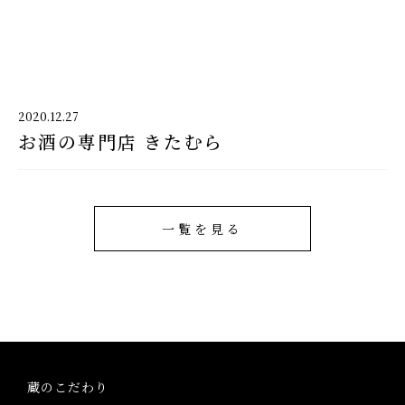
千代酒造
2020.12.27
お酒の専門店 きたむら
千代酒造トップ
蔵のこだわり
ブランド紹介
一覧を見る
コラム・お知らせ
取扱店舗
会社概要・アクセス
蔵のこだわり
お問い合わせ