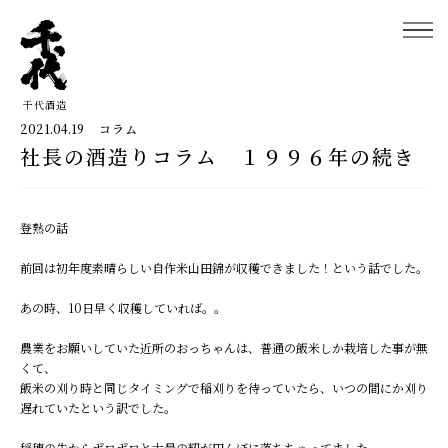
千代酒造
2021.04.19
コラム
社長の酒造りコラム １９９６年の続き
千代酒造トップ
蔵のこだわり
登熟の話
ブランド紹介
前回は初年度素晴らしい自作米山田錦が収穫できました！という話でした。
コラム・お知らせ
あの時、10日早く収穫していれば。。
取扱店舗
農業をお願いしていた近所のおっちゃんは、普通の飯米しか栽培した事が無
くて、
飯米の刈り時と同じタイミングで稲刈りを待っていたら、いつの間にか刈り
会社概要・アクセス
遅れていたという訳でした。
お問い合わせ
稲穂の先からポロポロと大量の籾が田んぼに落ちちゃってました。