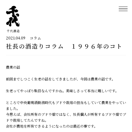
千代酒造
2021.04.09
コラム
社長の酒造りコラム １９９６年のコト
千代酒造トップ
蔵のこだわり
農業の話
ブランド紹介
前回までしつこく生老の話をしてきましたが、今回は農業の話です。
コラム・お知らせ
生老ってやっぱり駄目なんですかね。美味しさって本当に難しいです。
取扱店舗
ところで中央葡萄酒勤務時代もブドウ栽培の担当もしていて農業をやってい
ました。
今思えば、会社所有のブドウ畑ではなく、社長個人が所有するブドウ畑でブ
会社概要・アクセス
ドウ栽培してたんですね。
会社が農地を所有できるようになったのは最近の事です。
お問い合わせ