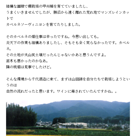
結構な面積で棚栽培の甲州種を育てていましたし、
うまくいきませんでしたが、勝沼から遠く離れた荒れ地でマンズレインカッ
トで
カベルネソーヴィニヨンを育てたりしました。
そのカベルネの畑仕事は辛ったですね。今思い出しても。
炎天下の作業も結構ありましたし、そもそも全く実らなかったです。カベル
ネ。
その土地が火山灰土壌だったんじゃないかあと思うんですよ。
苗木も悪かったのかなあ。
隣の桃畑は見事でしたけど。
そんな環境から千代酒造に来て、まずは山田錦を自分たちで栽培しようとい
うのは
自然の流れだったと思います。ワインに毒されていたんですかね。。