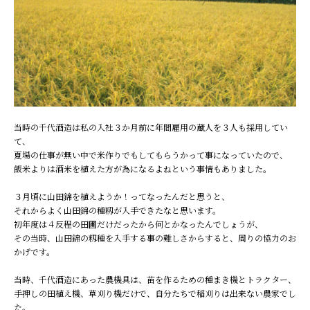
当時の千代酒造は私の入社３か月前に年間雇用の蔵人を３人も採用してい
て、
夏場の仕事が無い中で米作りでもしてもらうかって事になっていたので、
飯米よりは酒米を植えた方が為になるよねという事情もありました。
３月頃に山田錦を植えようか！ってなったんだと思うと、
それからよく山田錦の種籾が入手できたなと思います。
初年度は４反程の田圃だけだったから何とかなったんでしょうが、
その当時、山田錦の籾種を入手する事の難しさからすると、周りの協力のお
かげです。
当時、千代酒造にあった農機具は、苗を作るための種まき機とトラクター、
手押しの田植え機、草刈り機だけで、自分たちで稲刈りは出来ない農家でし
た。