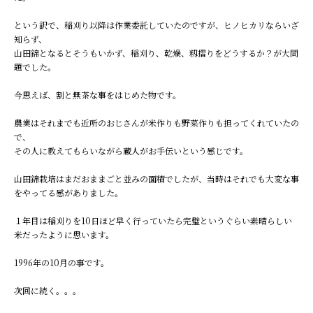
という訳で、稲刈り以降は作業委託していたのですが、ヒノヒカリならいざ
知らず、
山田錦となるとそうもいかず、稲刈り、乾燥、籾摺りをどうするか？が大問
題でした。
今思えば、割と無茶な事をはじめた物です。
農業はそれまでも近所のおじさんが米作りも野菜作りも担ってくれていたの
で、
その人に教えてもらいながら蔵人がお手伝いという感じです。
山田錦栽培はまだおままごと並みの面積でしたが、当時はそれでも大変な事
をやってる感がありました。
１年目は稲刈りを10日ほど早く行っていたら完璧というぐらい素晴らしい
米だったように思います。
1996年の10月の事です。
次回に続く。。。