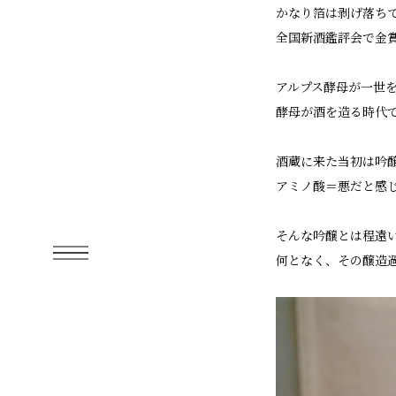
かなり箔は剥げ落ち
全国新酒鑑評会で金
アルプス酵母が一世を
酵母が酒を造る時代
酒蔵に来た当初は吟
アミノ酸＝悪だと感
そんな吟醸とは程遠
何となく、その醸造