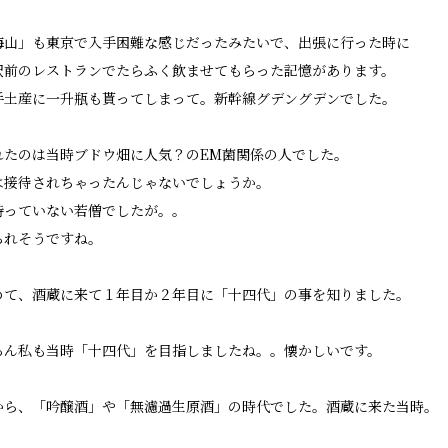
海山」も東京で入手困難な感じだったみたいで、出張に行った時に
駅前のレストランでたらふく飲ませてもらった記憶があります。
手土産に一升瓶も貰ってしまって。新幹線グデングデンでした。
れたのは当時ブドウ畑に人気？のEM菌関係の人でした。
は接待されちゃったんじゃないでしょうか。
持っていない若僧でしたが。。
られそうですね。
めて、酒蔵に来て１年目か２年目に「十四代」の事を知りました。
ろん私も当時「十四代」を目指しましたね。。懐かしいです。
から、「吟醸酒」や「無濾過生原酒」の時代でした。酒蔵に来た当時。