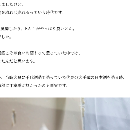
てましたけど、
賞を取れば売れるっていう時代です。
風靡したり、KA-１がやっぱり良いとか。
でした。
千代酒造トップ
醸酒こそが良いお酒！って思っていた中では、
じたんだと思います。
蔵のこだわり
コラム・お知ら
い、当時大量に千代酒造で造っていた伏見の大手蔵の日本酒を造る時、
ブランド紹介
取扱店舗
過程に丁寧感が無かったのも事実です。
櫛羅
会社概要・アク
篠峯
お問い合わせ