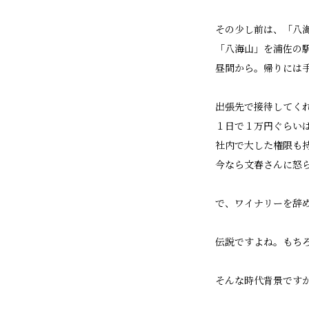
その少し前は、「八
「八海山」を浦佐の
昼間から。帰りには
出張先で接待してく
１日で１万円ぐらい
社内で大した権限も
今なら文春さんに怒
で、ワイナリーを辞
伝説ですよね。もち
そんな時代背景です