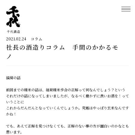
千代酒造
2021.02.24
コラム
社長の酒造りコラム 手間のかかるモ
千代酒造トップ
ノ
蔵のこだわり
ブランド紹介
摘房の話
コラム・お知らせ
前回までの精米の話は、結局精米歩合の正解って何なんでしょう？という
それだけの話になってしまいましたが、なるべく磨かずに良いお酒を！って
いうことに
取扱店舗
これからだんだんとなっていくんでしょうか。究極はやっぱり玄米なんです
かね！
会社概要・アクセス
でも、あえて正解を見つけなくても、正解のない事の方が面白いのかなとも
お問い合わせ
思います。