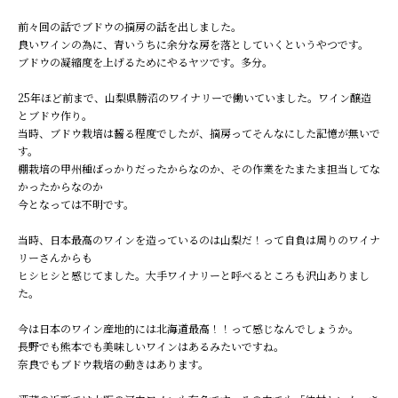
前々回の話でブドウの摘房の話を出しました。
良いワインの為に、青いうちに余分な房を落としていくというやつです。
ブドウの凝縮度を上げるためにやるヤツです。多分。
25年ほど前まで、山梨県勝沼のワイナリーで働いていました。ワイン醸造
とブドウ作り。
当時、ブドウ栽培は齧る程度でしたが、摘房ってそんなにした記憶が無いで
す。
棚栽培の甲州種ばっかりだったからなのか、その作業をたまたま担当してな
かったからなのか
今となっては不明です。
当時、日本最高のワインを造っているのは山梨だ！って自負は周りのワイナ
リーさんからも
ヒシヒシと感じてました。大手ワイナリーと呼べるところも沢山ありまし
た。
今は日本のワイン産地的には北海道最高！！って感じなんでしょうか。
長野でも熊本でも美味しいワインはあるみたいですね。
奈良でもブドウ栽培の動きはあります。