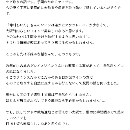
サビ取りの話です。手間のかかるヤツです。
もの凄く丁寧に徹底的に未熟果や病果を取り除いて醸しているんだそうで
す。
「仲村わいん」さんのワインは確かにオフフレーバーが少なくて、
大阪河内らしいワインで美味しいなあと思います。
その味わいは手間を掛けた味がするように思いますし、
そういう情報が頭にあってそう感じるのかもしれません。
ここから先は不確かな話なんで、そのつもりで。
数年前に古巣のグレイスワインさんにお邪魔する事があって、自然派ワイン
の話になりました。
そこでフランスだかどこだかのある自然派ワインの方は
そのサビ取りすら自然に反するから行わないって驚愕の話を伺いました。
確かに人間の手で選別する事は不自然かもしれません。
ほとんど病果が出ないブドウ産地なら不必要かもしれませんし。
でも、決してブドウ栽培適地とは言えない大阪で、懸命に手間暇かけて美味
しいワインを
目指す姿も素晴らしいなあと思うのです。