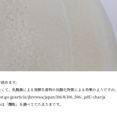
千代酒造トップ
蔵のこだわり
コラム・お知ら
ブランド紹介
取扱店舗
櫛羅
会社概要・アク
篠峯
お問い合わせ
で読めます。
なくて、乳酸菌による発酵生産物の抗酸化物質による効果のようですが
jst.go.jp/article/jbrewsocjapan/106/8/106_506/_pdf/-char/ja
のは「醴酛」を調べててたまたまです。