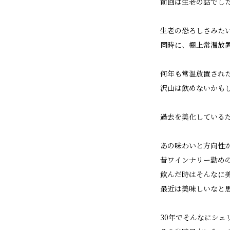
前回は生老の話でし
生老の恐ろしさみた
同時に、棚上常温放
何年も常温放置され
沢山は飲めないかも
過去を美化している
あの味わいと方向性
昔ワインナリー勤め
飲んだ時はそんなに
最近は美味しいなと
30年でそんなにシ