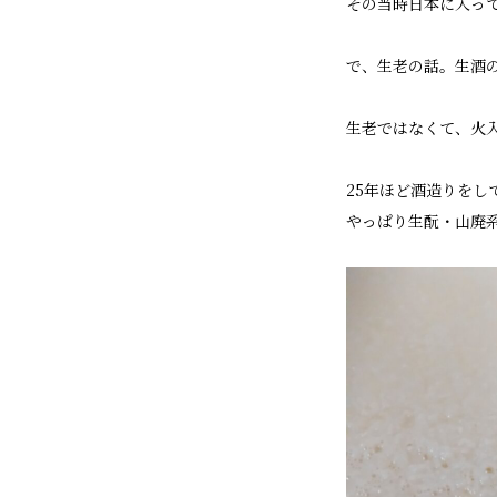
その当時日本に入っ
で、生老の話。生酒
生老ではなくて、火
25年ほど酒造りを
やっぱり生酛・山廃