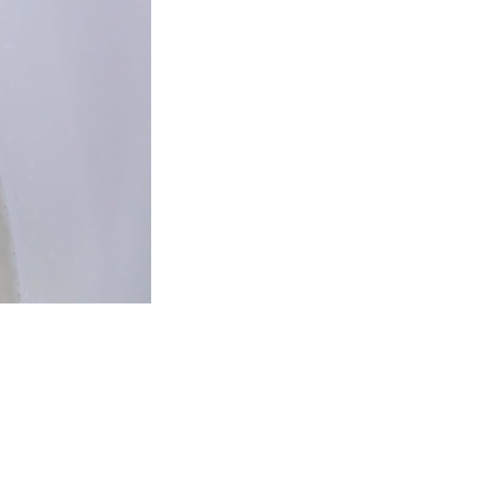
せ
セス
。