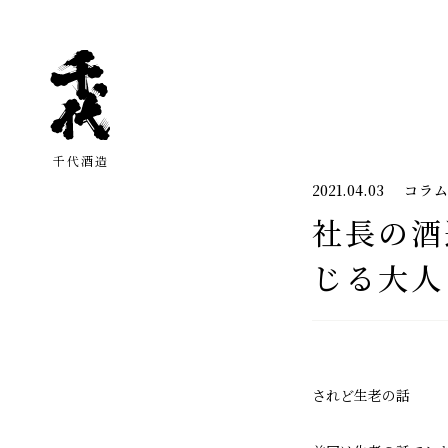
千代酒造
2021.04.03
コラ
社長の酒
じる大人
されど生老の話